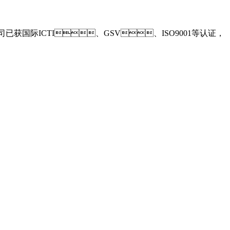
本公司已获国际ICTI、GSV、ISO9001等认证，