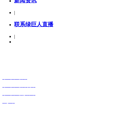
新闻资讯
|
联系绿巨人直播
|
产品分类
绿巨人直播车
绿巨人直播摩托车
绿巨人直播沙滩车
助步车
Copyright
关于鹰豪