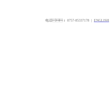
电话
： 0757-85337178 |
ENGLISH